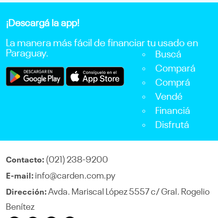
¡Descargá la app!
La manera más fácil de financiar tu usado en
Paraguay.
Buscá
Compará
Comprá
Vendé
Financiá
Disfrutá
(021) 238-9200
Contacto:
info@carden.com.py
E-mail:
Avda. Mariscal López 5557 c/ Gral. Rogelio
Dirección:
Benítez