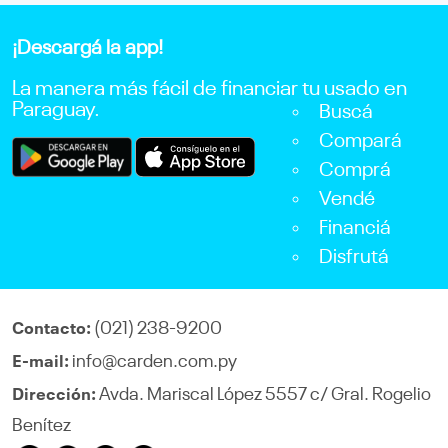
¡Descargá la app!
La manera más fácil de financiar tu usado en
Paraguay.
Buscá
Compará
Comprá
Vendé
Financiá
Disfrutá
(021) 238-9200
Contacto:
info@carden.com.py
E-mail:
Avda. Mariscal López 5557 c/ Gral. Rogelio
Dirección:
Benítez