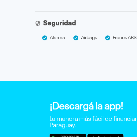
Seguridad
Alarma
Airbags
Frenos ABS
¡Descargá la app!
La manera más fácil de financia
Paraguay.