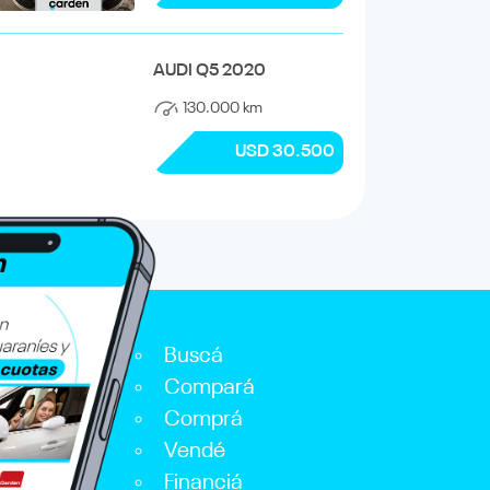
AUDI Q5 2020
130.000 km
USD 30.500
Buscá
Compará
Comprá
Vendé
Financiá