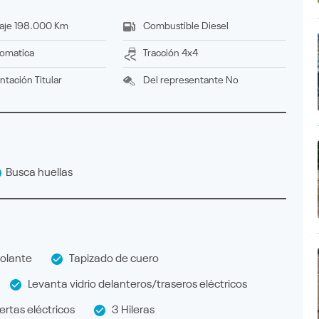
aje
198.000 Km
Combustible
Diesel
omatica
Tracción
4x4
ntación
titular
Del representante
No
Busca huellas
olante
Tapizado de cuero
Levanta vidrio delanteros/traseros eléctricos
rtas eléctricos
3 Hileras