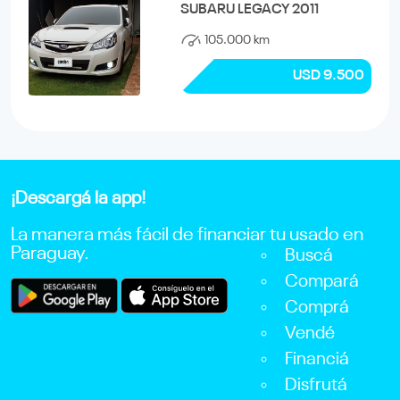
SUBARU LEGACY 2011
105.000 km
USD 9.500
¡Descargá la app!
La manera más fácil de financiar tu usado en
Paraguay.
Buscá
Compará
Comprá
Vendé
Financiá
Disfrutá