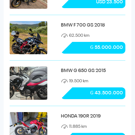
USD 23.500
BMW F 700 GS 2018
62.500 km
₲ 55.000.000
BMW G 650 GS 2015
19.500 km
₲ 43.500.000
HONDA 190R 2019
11.885 km