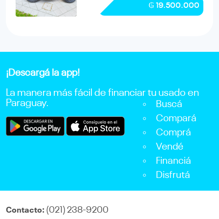
₲ 19.500.000
¡Descargá la app!
La manera más fácil de financiar tu usado en
Paraguay.
Buscá
Compará
Comprá
Vendé
Financiá
Disfrutá
(021) 238-9200
Contacto: