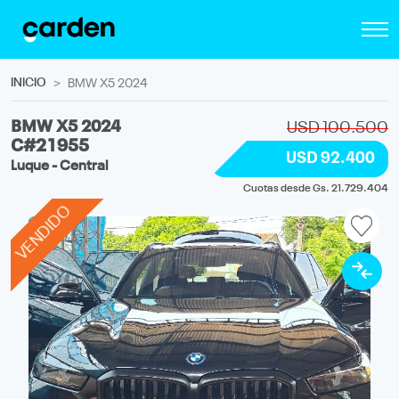
INICIO
BMW X5 2024
BMW X5 2024
USD 100.500
C#21955
USD 92.400
Luque - Central
Cuotas desde Gs. 21.729.404
VENDIDO