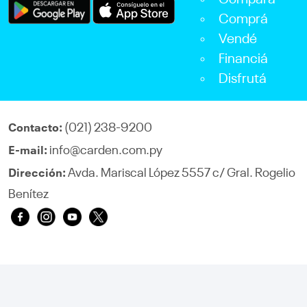
Compará
Comprá
Vendé
Financiá
Disfrutá
(021) 238-9200
Contacto:
info@carden.com.py
E-mail:
Avda. Mariscal López 5557 c/ Gral. Rogelio
Dirección:
Benítez