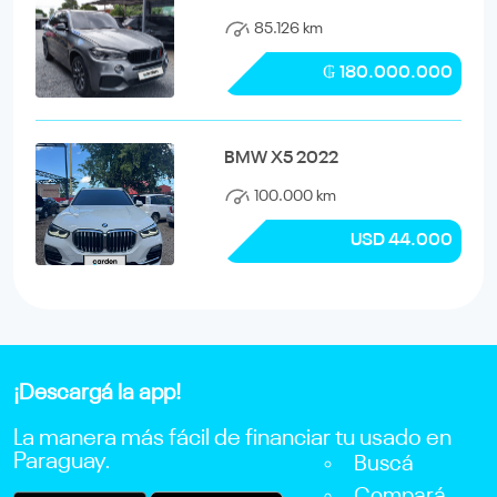
85.126 km
₲ 180.000.000
BMW X5 2022
100.000 km
USD 44.000
¡Descargá la app!
La manera más fácil de financiar tu usado en
Paraguay.
Buscá