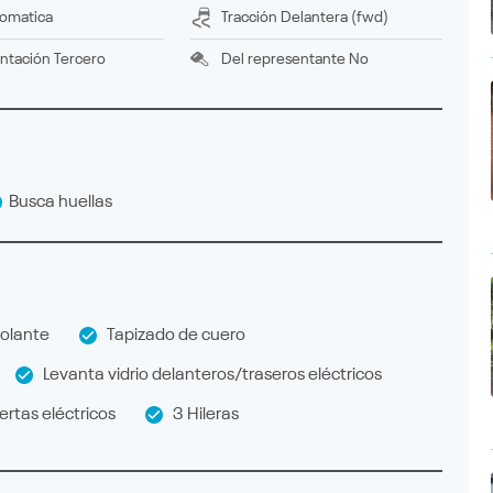
omatica
Tracción
delantera (fwd)
ntación
tercero
Del representante
No
Busca huellas
olante
Tapizado de cuero
Levanta vidrio delanteros/traseros eléctricos
rtas eléctricos
3 Hileras