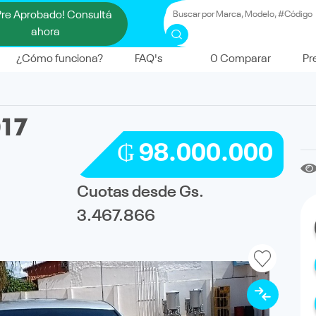
Pre Aprobado! Consultá
ahora
¿Cómo funciona?
FAQ's
0
Comparar
Pr
017
₲ 98.000.000
Cuotas desde Gs.
3.467.866