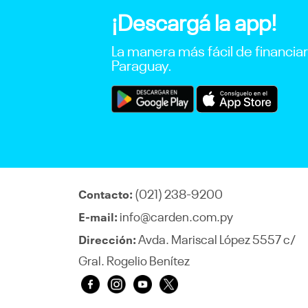
¡Descargá la app!
La manera más fácil de financia
Paraguay.
(021) 238-9200
Contacto:
info@carden.com.py
E-mail:
Avda. Mariscal López 5557 c/
Dirección:
Gral. Rogelio Benítez