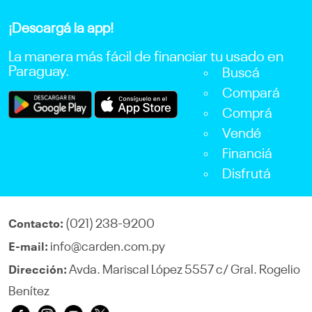
¡Descargá la app!
La manera más fácil de financiar tu usado en
Paraguay.
Buscá
Compará
Comprá
Vendé
Financiá
Disfrutá
(021) 238-9200
Contacto:
info@carden.com.py
E-mail:
Avda. Mariscal López 5557 c/ Gral. Rogelio
Dirección:
Benítez