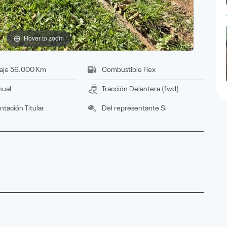
Hover to zoom
aje
56.000 Km
Combustible
Flex
ual
Tracción
delantera (fwd)
ntación
titular
Del representante
Si