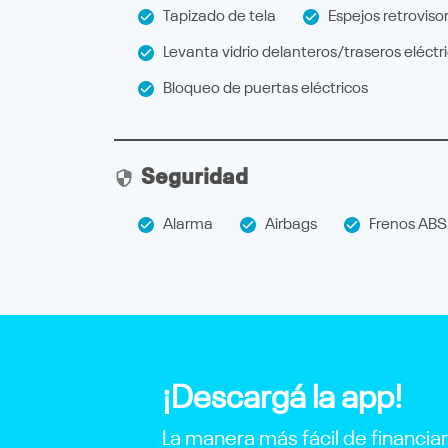
Tapizado de tela
Espejos retrovisor
Levanta vidrio delanteros/traseros eléctr
Bloqueo de puertas eléctricos
Seguridad
Alarma
Airbags
Frenos ABS
¡Descargá la app!
La manera más fácil de financia