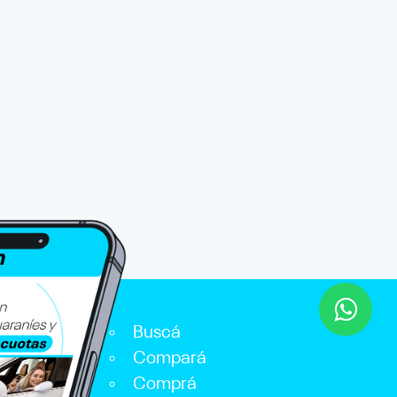
Buscá
Compará
Comprá