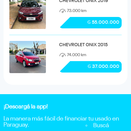
CHEVROLET ONIX 2019
73.000 km
₲ 55.000.000
CHEVROLET ONIX 2015
74.000 km
₲ 37.000.000
¡Descargá la app!
La manera más fácil de financiar tu usado en
Paraguay.
Buscá