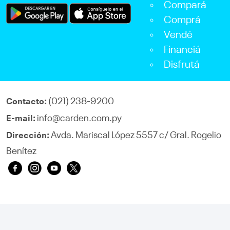
Compará
Comprá
Vendé
Financiá
Disfrutá
(021) 238-9200
Contacto:
info@carden.com.py
E-mail:
Avda. Mariscal López 5557 c/ Gral. Rogelio
Dirección:
Benítez