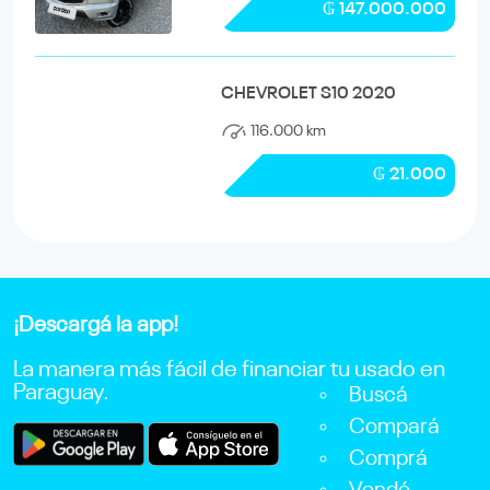
₲ 147.000.000
CHEVROLET S10 2020
116.000 km
₲ 21.000
¡Descargá la app!
La manera más fácil de financiar tu usado en
Paraguay.
Buscá
Compará
Comprá