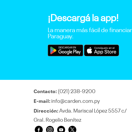
¡Descargá la app!
La manera más fácil de financia
Paraguay.
(021) 238-9200
Contacto:
info@carden.com.py
E-mail:
Avda. Mariscal López 5557 c/
Dirección:
Gral. Rogelio Benítez