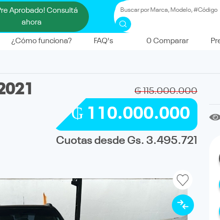
Pre Aprobado! Consultá
ahora
¿Cómo funciona?
FAQ's
0
Comparar
Pr
2021
₲ 115.000.000
₲ 110.000.000
Cuotas desde Gs. 3.495.721