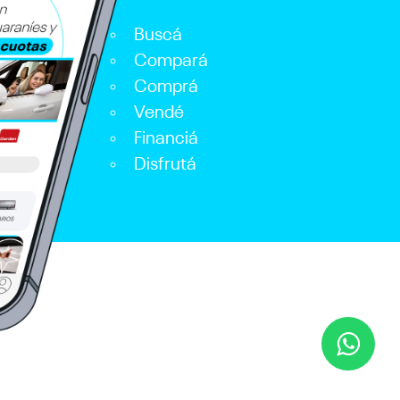
Buscá
Compará
Comprá
Vendé
Financiá
Disfrutá