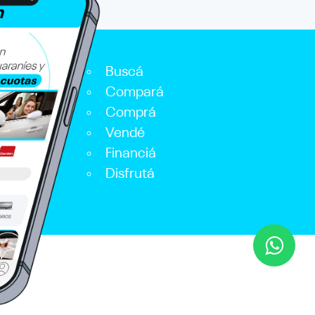
Buscá
Compará
Comprá
Vendé
Financiá
Disfrutá