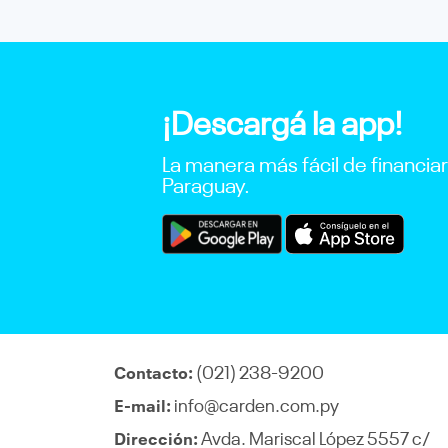
¡Descargá la app!
La manera más fácil de financia
Paraguay.
(021) 238-9200
Contacto:
info@carden.com.py
E-mail:
Avda. Mariscal López 5557 c/
Dirección: