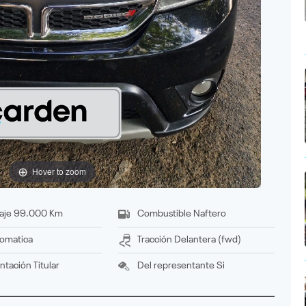
Hover to zoom
aje
99.000 Km
Combustible
Naftero
omatica
Tracción
delantera (fwd)
ntación
titular
Del representante
Si