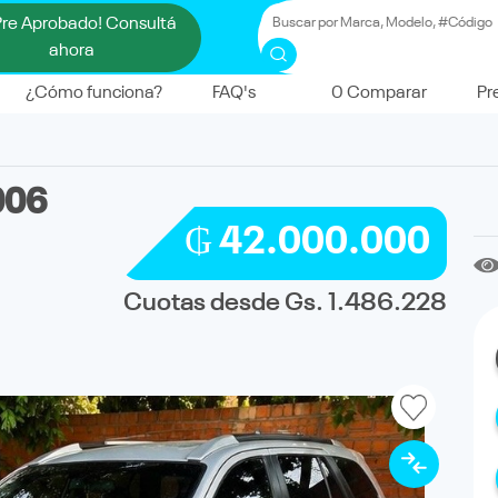
Pre Aprobado! Consultá
ahora
¿Cómo funciona?
FAQ's
0
Comparar
Pr
006
₲ 42.000.000
Cuotas desde Gs. 1.486.228