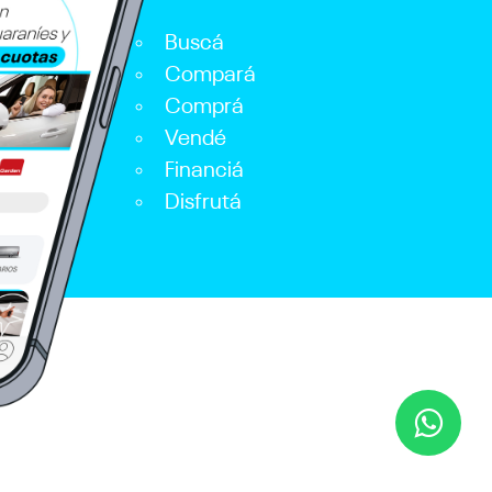
Buscá
Compará
Comprá
Vendé
Financiá
Disfrutá