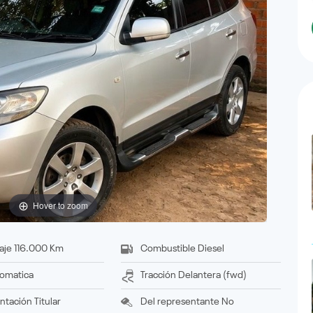
Hover to zoom
aje
116.000 Km
Combustible
Diesel
omatica
Tracción
delantera (fwd)
ntación
titular
Del representante
No