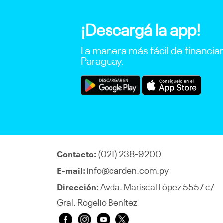
¡Descargá la app!
La manera más fácil de financia
Paraguay.
(021) 238-9200
Contacto:
info@carden.com.py
E-mail:
Avda. Mariscal López 5557 c/
Dirección:
Gral. Rogelio Benítez