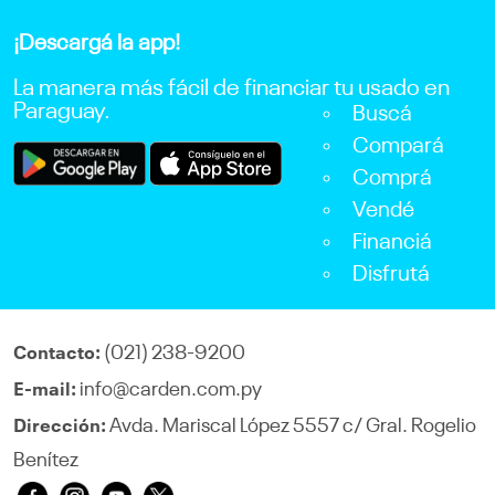
¡Descargá la app!
La manera más fácil de financiar tu usado en
Paraguay.
Buscá
Compará
Comprá
Vendé
Financiá
Disfrutá
(021) 238-9200
Contacto:
info@carden.com.py
E-mail:
Avda. Mariscal López 5557 c/ Gral. Rogelio
Dirección:
Benítez