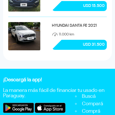
USD 15.500
HYUNDAI SANTA FE 2021
11.000 km
USD 31.500
¡Descargá la app!
La manera más fácil de financiar tu usado en
Paraguay.
Buscá
Compará
Comprá