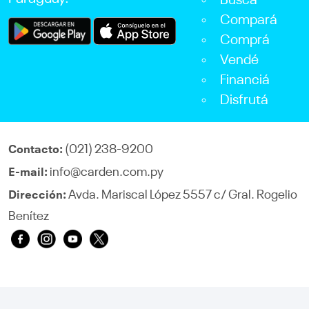
Buscá
Compará
Comprá
Vendé
Financiá
Disfrutá
(021) 238-9200
Contacto:
info@carden.com.py
E-mail:
Avda. Mariscal López 5557 c/ Gral. Rogelio
Dirección:
Benítez