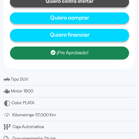
Quiero contra ofertar
Quiero comprar
Quiero financiar
¡Pre Aprobado!
Tipo
SUV
Motor
1800
Color
PLATA
Kilometraje
117.000 Km
Caja
Automatica
Documentación
titular