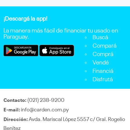
¡Descargá la app!
La manera más fácil de financiar tu usado en
Paraguay.
Buscá
Compará
Comprá
Vendé
Financiá
Disfrutá
(021) 238-9200
Contacto:
info@carden.com.py
E-mail:
Avda. Mariscal López 5557 c/ Gral. Rogelio
Dirección:
Benítez