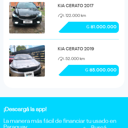
KIA CERATO 2017
122.000 km
₲ 81.000.000
KIA CERATO 2019
52.000 km
₲ 85.000.000
¡Descargá la app!
La manera más fácil de financiar tu usado en
Paraguay.