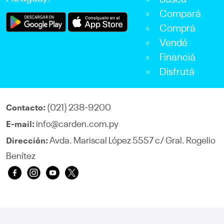
Buscá
Compará
Comprá
Vendé
Financiá
Disfrutá
(021) 238-9200
Contacto:
info@carden.com.py
E-mail:
Avda. Mariscal López 5557 c/ Gral. Rogelio
Dirección:
Benítez