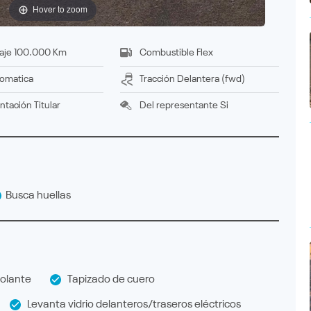
Hover to zoom
aje
100.000 Km
Combustible
Flex
omatica
Tracción
delantera (fwd)
ntación
titular
Del representante
Si
Busca huellas
olante
Tapizado de cuero
Levanta vidrio delanteros/traseros eléctricos