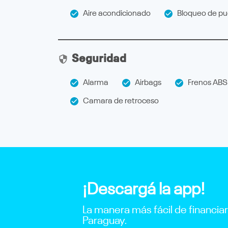
Aire acondicionado
Bloqueo de pue
Seguridad
Alarma
Airbags
Frenos ABS
Camara de retroceso
¡Descargá la app!
La manera más fácil de financia
Paraguay.