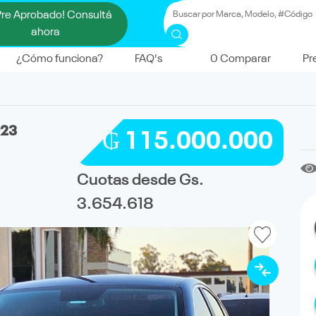
Pre Aprobado! Consultá
ahora
¿Cómo funciona?
FAQ's
0
Comparar
Pr
23
₲ 115.000.000
Cuotas desde Gs.
3.654.618