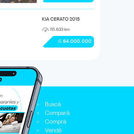
KIA CERATO 2015
115.633 km
₲ 64.000.000
Buscá
Compará
Comprá
Vendé