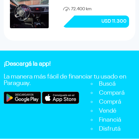
72.400 km
USD 11.300
¡Descargá la app!
La manera más fácil de financiar tu usado en
Paraguay.
Buscá
Compará
Comprá
Vendé
Financiá
Disfrutá