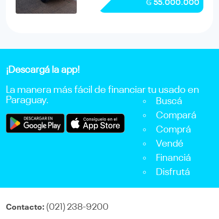
₲ 55.000.000
¡Descargá la app!
La manera más fácil de financiar tu usado en
Paraguay.
Buscá
Compará
Comprá
Vendé
Financiá
Disfrutá
(021) 238-9200
Contacto: