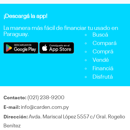
¡Descargá la app!
La manera más fácil de financiar tu usado en
Paraguay.
Buscá
Compará
Comprá
Vendé
Financiá
Disfrutá
(021) 238-9200
Contacto:
info@carden.com.py
E-mail:
Avda. Mariscal López 5557 c/ Gral. Rogelio
Dirección:
Benítez