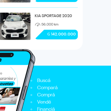
KIA SPORTAGE 2020
56.000 km
₲ 142.000.000
Buscá
Compará
Comprá
Vendé
Financiá