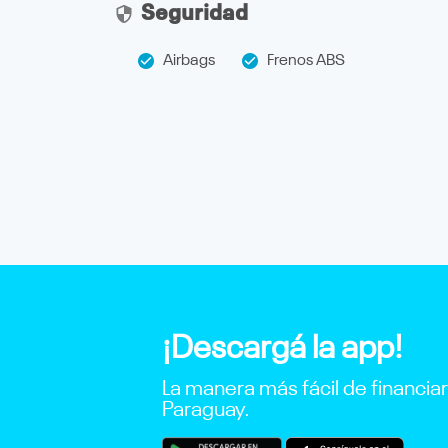
Seguridad
Airbags
Frenos ABS
¡Descargá la app!
La manera más fácil de financia
Paraguay.