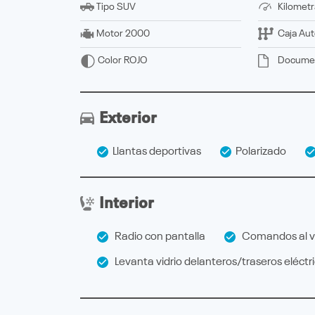
Tipo
SUV
Kilometr
Motor
2000
Caja
Aut
Docume
Color
ROJO
Exterior
Llantas deportivas
Polarizado
Interior
Radio con pantalla
Comandos al v
Levanta vidrio delanteros/traseros eléctr