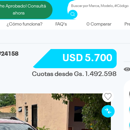
Pre Aprobado! Consultá
ahora
¿Cómo funciona?
FAQ's
0
Comparar
Pr
#24158
USD 5.700
Cuotas desde Gs. 1.492.598