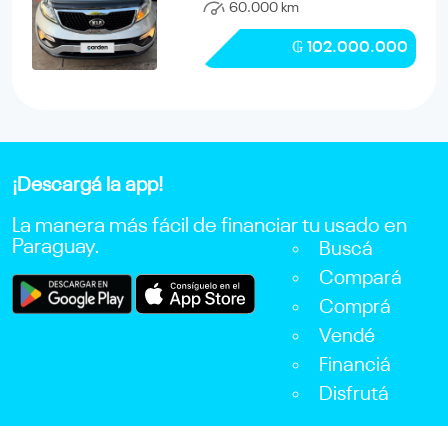
60.000 km
₲ 102.000.000
¡Descargá la app!
La manera más fácil de financiar tu usado en
Paraguay.
Buscá
Compará
Comprá
Vendé
Financiá
Disfrutá