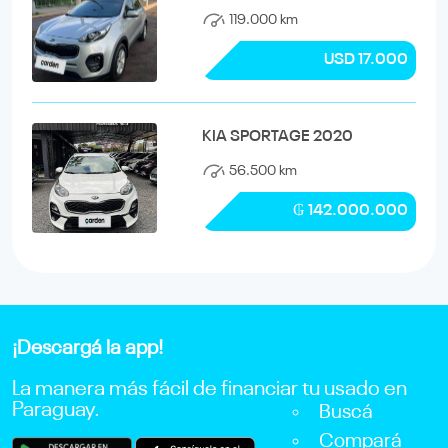
119.000 km
USD 17.000
KIA SPORTAGE 2020
56.500 km
₲ 142.000.000
¡Descargá la app!
La manera más fácil de financiar tu usado en
Paraguay.
Buscá
Compará