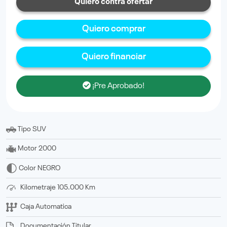
Quiero contra ofertar
Quiero comprar
Quiero financiar
¡Pre Aprobado!
Tipo
SUV
Motor
2000
Color
NEGRO
Kilometraje
105.000 Km
Caja
Automatica
Documentación
titular