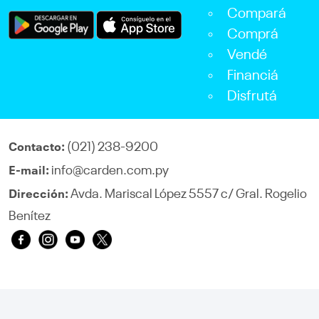
Compará
Comprá
Vendé
Financiá
Disfrutá
(021) 238-9200
Contacto:
info@carden.com.py
E-mail:
Avda. Mariscal López 5557 c/ Gral. Rogelio
Dirección:
Benítez