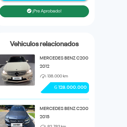
¡Pre Aprobado!
Vehiculos relacionados
MERCEDES BENZ C200
2012
138.000 km
₲ 128.000.000
MERCEDES BENZ C200
2015
82.783 km