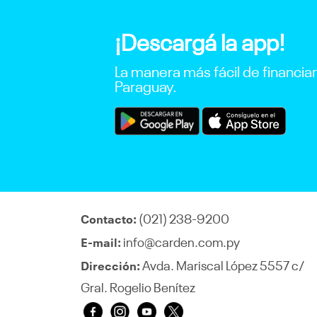
¡Descargá la app!
La manera más fácil de financia
Paraguay.
(021) 238-9200
Contacto:
info@carden.com.py
E-mail:
Avda. Mariscal López 5557 c/
Dirección:
Gral. Rogelio Benítez