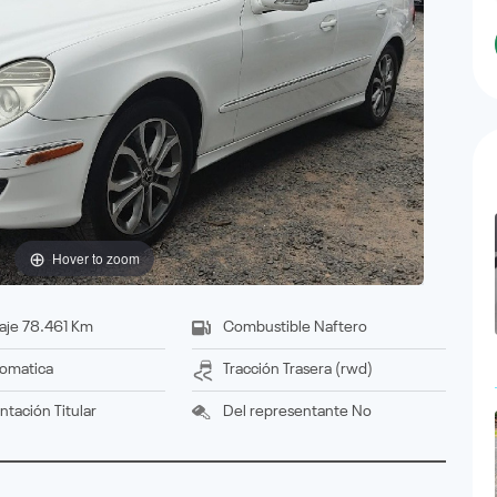
Hover to zoom
aje
78.461 Km
Combustible
Naftero
omatica
Tracción
trasera (rwd)
ntación
titular
Del representante
No