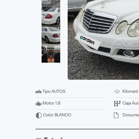
Tipo
AUTOS
Kilometr
Motor
1.8
Caja
Aut
Docume
Color
BLANCO