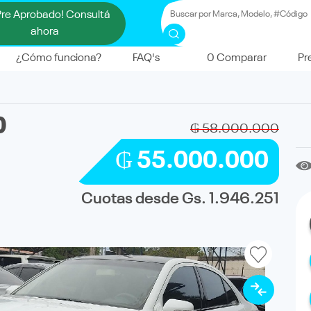
Pre Aprobado! Consultá
ahora
¿Cómo funciona?
FAQ's
0
Comparar
Pr
0
₲ 58.000.000
₲ 55.000.000
Cuotas desde Gs. 1.946.251