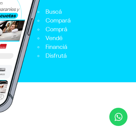
Buscá
Compará
Comprá
Vendé
Financiá
Disfrutá