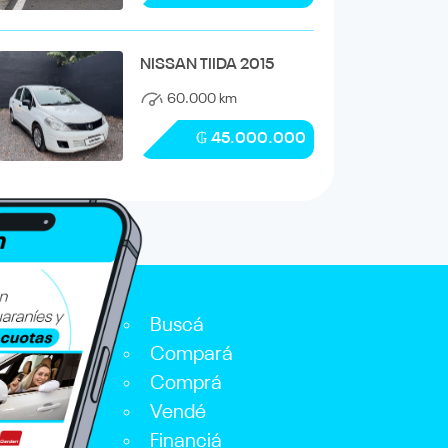
NISSAN TIIDA 2015
60.000 km
₲ 45.000.000
Buscá
Compará
Comprá
Vendé
Financiá