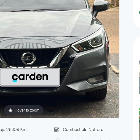
Hover to zoom
aje
26.109 Km
Combustible
Naftero