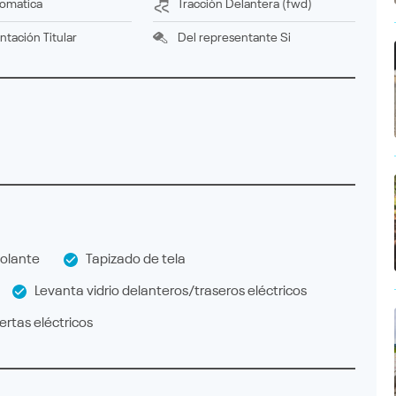
omatica
Tracción
delantera (fwd)
ntación
titular
Del representante
Si
olante
Tapizado de tela
Levanta vidrio delanteros/traseros eléctricos
rtas eléctricos