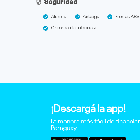
Seguridad
Alarma
Airbags
Frenos ABS
Camara de retroceso
¡Descargá la app!
La manera más fácil de financia
Paraguay.