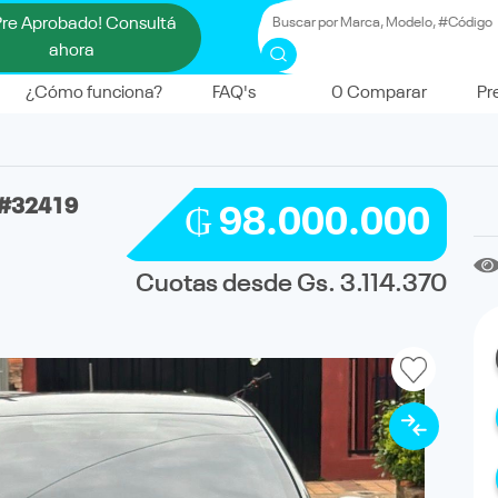
Pre Aprobado! Consultá
ahora
¿Cómo funciona?
FAQ's
0
Comparar
Pr
#32419
₲ 98.000.000
Cuotas desde Gs. 3.114.370