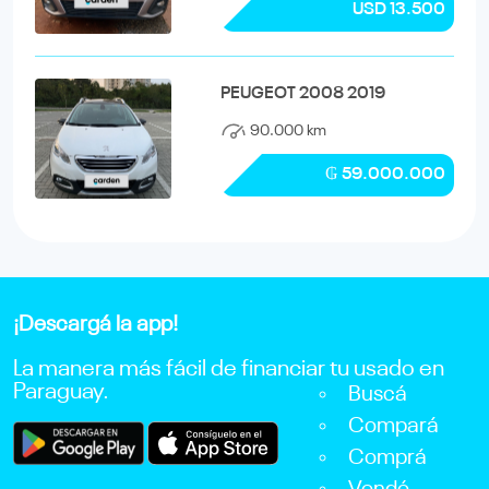
USD 13.500
PEUGEOT 2008 2019
90.000 km
₲ 59.000.000
¡Descargá la app!
La manera más fácil de financiar tu usado en
Paraguay.
Buscá
Compará
Comprá