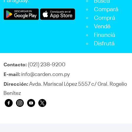
Paraguay.
Buscá
Compará
Comprá
Vendé
Financiá
Disfrutá
(021) 238-9200
Contacto:
info@carden.com.py
E-mail:
Avda. Mariscal López 5557 c/ Gral. Rogelio
Dirección:
Benítez