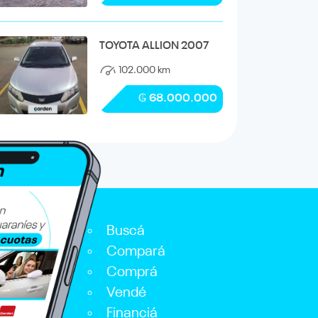
TOYOTA ALLION 2007
102.000 km
₲ 68.000.000
Buscá
Compará
Comprá
Vendé
Financiá