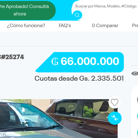
Pre Aprobado! Consultá
ahora
¿Cómo funciona?
FAQ's
0
Comparar
Pr
C#25274
₲ 66.000.000
Cuotas desde Gs. 2.335.501