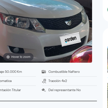
Hover to zoom
aje
50.000 Km
Combustible
Naftero
omatica
Tracción
4x2
ntación
titular
Del representante
No