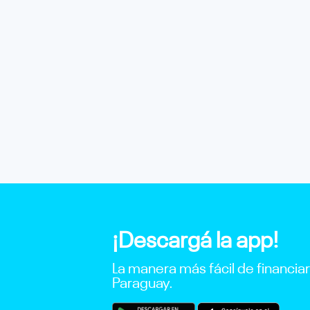
¡Descargá la app!
La manera más fácil de financia
Paraguay.