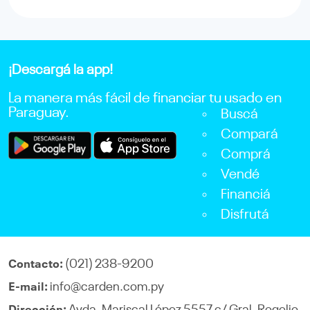
¡Descargá la app!
La manera más fácil de financiar tu usado en
Paraguay.
Buscá
Compará
Comprá
Vendé
Financiá
Disfrutá
(021) 238-9200
Contacto:
info@carden.com.py
E-mail: