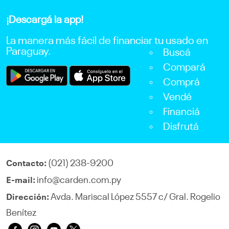
¡Descargá la app!
La manera más fácil de financiar tu usado en
Paraguay.
Buscá
Compará
Comprá
Vendé
Financiá
Disfrutá
(021) 238-9200
Contacto:
info@carden.com.py
E-mail:
Avda. Mariscal López 5557 c/ Gral. Rogelio
Dirección:
Benítez