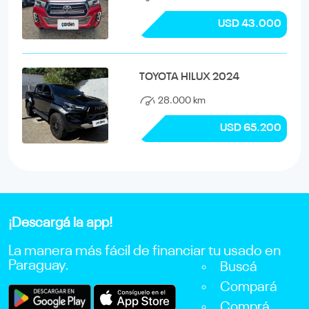
USD 43.000
TOYOTA HILUX 2024
28.000 km
USD 65.200
¡Descargá la app!
La manera más fácil de financiar tu usado en
Paraguay.
Buscá
Compará
Comprá