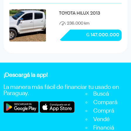
TOYOTA HILUX 2013
236.000 km
₲ 147.000.000
¡Descargá la app!
La manera más fácil de financiar tu usado en
Paraguay.
Buscá
Compará
Comprá
Vendé
Financiá