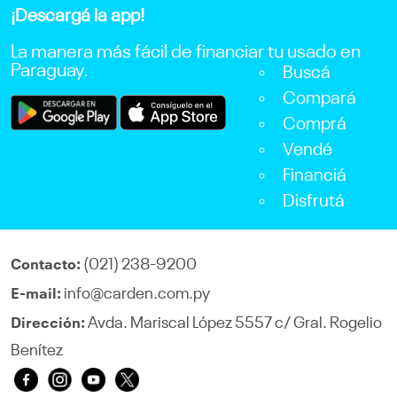
¡Descargá la app!
La manera más fácil de financiar tu usado en
Paraguay.
Buscá
Compará
Comprá
Vendé
Financiá
Disfrutá
(021) 238-9200
Contacto:
info@carden.com.py
E-mail:
Avda. Mariscal López 5557 c/ Gral. Rogelio
Dirección:
Benítez