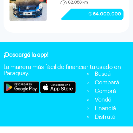
62.053 km
₲ 54.000.000
¡Descargá la app!
La manera más fácil de financiar tu usado en
Paraguay.
Buscá
Compará
Comprá
Vendé
Financiá
Disfrutá