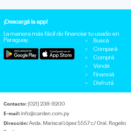
¡Descargá la app!
La manera más fácil de financiar tu usado en
Paraguay.
Buscá
Compará
Comprá
Vendé
Financiá
Disfrutá
(021) 238-9200
Contacto:
info@carden.com.py
E-mail:
Avda. Mariscal López 5557 c/ Gral. Rogelio
Dirección: