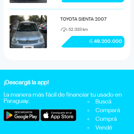
TOYOTA SIENTA 2007
52.333 km
₲ 49.200.000
¡Descargá la app!
La manera más fácil de financiar tu usado en
Paraguay.
Buscá
Compará
Comprá
Vendé