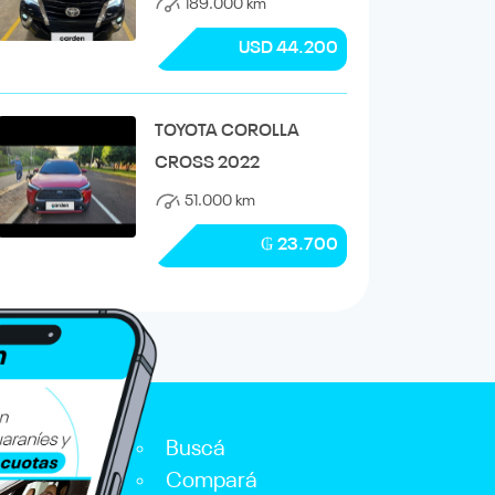
189.000 km
USD 44.200
TOYOTA COROLLA
CROSS 2022
51.000 km
₲ 23.700
Buscá
Compará