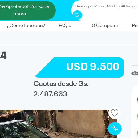
Pre Aprobado! Consultá
ahora
¿Cómo funciona?
FAQ's
0
Comparar
Pr
14
USD 9.500
Cuotas desde Gs.
2.487.663