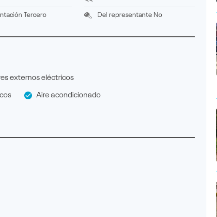
ntación
tercero
Del representante
No
es externos eléctricos
icos
Aire acondicionado