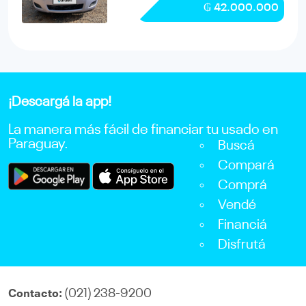
₲ 42.000.000
¡Descargá la app!
La manera más fácil de financiar tu usado en
Paraguay.
Buscá
Compará
Comprá
Vendé
Financiá
Disfrutá
(021) 238-9200
Contacto: