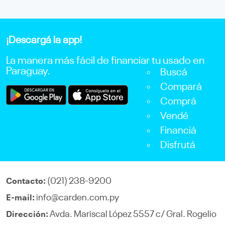
¡Descargá la app!
La manera más fácil de financiar tu usado en
Paraguay.
Buscá
Compará
Comprá
Vendé
Financiá
Disfrutá
(021) 238-9200
Contacto:
info@carden.com.py
E-mail:
Avda. Mariscal López 5557 c/ Gral. Rogelio
Dirección: