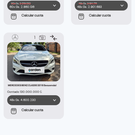
60x
Gs.
3.019.032
48x
Gs.
3.184.774
Calcular cuota
Calcular cuota
1
MERCEDES BENZ CLA200 2016 Secuencial
Contado 130.000.000 ₲
Calcular cuota