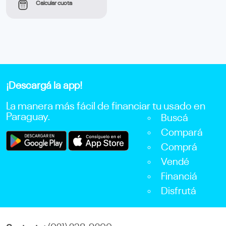
Calcular cuota
¡Descargá la app!
La manera más fácil de financiar tu usado en
Paraguay.
Buscá
Compará
Comprá
Vendé
Financiá
Disfrutá