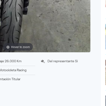
Hover to zoom
aje
26.000 Km
Del representante
Si
Motocicleta
Racing
ntación
titular