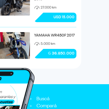
27.000 km
USD 15.000
YAMAHA WR450F 2017
5.000 km
₲ 36.850.000
Buscá
Compará