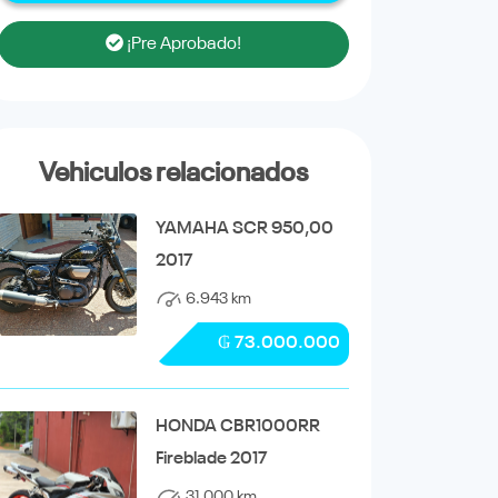
¡Pre Aprobado!
Vehiculos relacionados
YAMAHA SCR 950,00
2017
6.943 km
₲ 73.000.000
HONDA CBR1000RR
Fireblade 2017
31.000 km