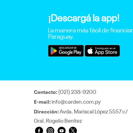
¡Descargá la app!
La manera más fácil de financia
Paraguay.
(021) 238-9200
Contacto:
info@carden.com.py
E-mail:
Avda. Mariscal López 5557 c/
Dirección:
Gral. Rogelio Benítez