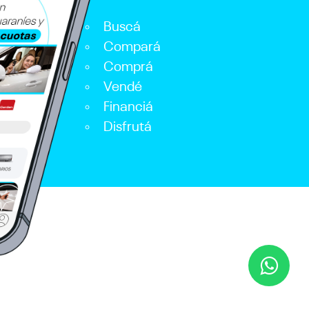
Buscá
Compará
Comprá
Vendé
Financiá
Disfrutá