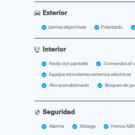
Exterior
Llantas deportivas
Polarizado
Interior
Radio con pantalla
Comandos al v
Espejos retrovisores externos eléctricos
Aire acondicionado
Bloqueo de pue
Seguridad
Alarma
Airbags
Frenos ABS