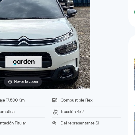
Hover to zoom
aje
17.500 Km
Combustible
Flex
omatica
Tracción
4x2
ntación
titular
Del representante
Si